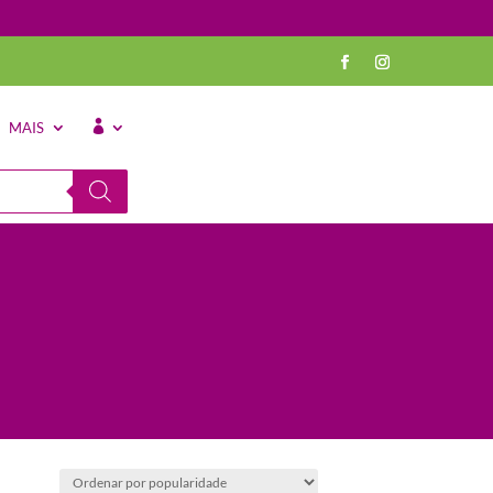
MAIS
⠀