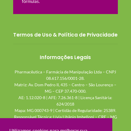
fórmulas.
Termos de Uso & Política de Privacidade
Informações Legais
Pharmacêutica – Farmácia de Manipulação Ltda – CNPJ
08.617.156/0001-28.
Matriz: Av. Dom Pedro II, 435 – Centro – São Lourenço –
MG – CEP 37.470-000.
AE: 1.12.020-8 | AFE: 7.26.361-8 | Licença Sanitária:
624/2018
Mapa: MG 000743-9 | Certidão de Regularidade: 25389.
Responsável Técnica: Lívia Libânio Imbelloni – CRF – MG
48.115
Utilizamos cookies para melhorar sua