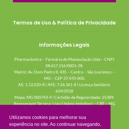
Termos de Uso & Política de Privacidade
Informações Legais
Pharmacêutica – Farmácia de Manipulação Ltda – CNPJ
08.617.156/0001-28.
Matriz: Av. Dom Pedro II, 435 – Centro – São Lourenço –
MG – CEP 37.470-000.
AE: 1.12.020-8 | AFE: 7.26.361-8 | Licença Sanitária:
624/2018
Mapa: MG 000743-9 | Certidão de Regularidade: 25389.
Responsável Técnica: Lívia Libânio Imbelloni – CRF – MG
48.115
Utilizamos cookies para melhorar sua
experiência no site. Ao continuar navegando,