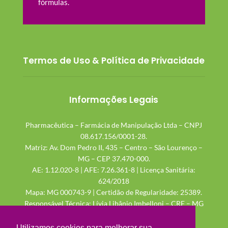
fórmulas.
Termos de Uso & Política de Privacidade
Informações Legais
Pharmacêutica – Farmácia de Manipulação Ltda – CNPJ
08.617.156/0001-28.
Matriz: Av. Dom Pedro II, 435 – Centro – São Lourenço –
MG – CEP 37.470-000.
AE: 1.12.020-8 | AFE: 7.26.361-8 | Licença Sanitária:
624/2018
Mapa: MG 000743-9 | Certidão de Regularidade: 25389.
Responsável Técnica: Lívia Libânio Imbelloni – CRF – MG
48.115
Utilizamos cookies para melhorar sua