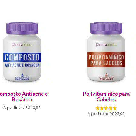
omposto Antiacne e
Polivitamínico para
Rosácea
Cabelos
A partir de
R$
40,50
A partir de
R$
23,00
Avaliação
5.00
de 5