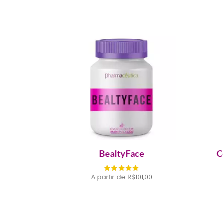
por
popularidade
BealtyFace
C
A partir de
R$
101,00
Avaliação
5.00
de 5