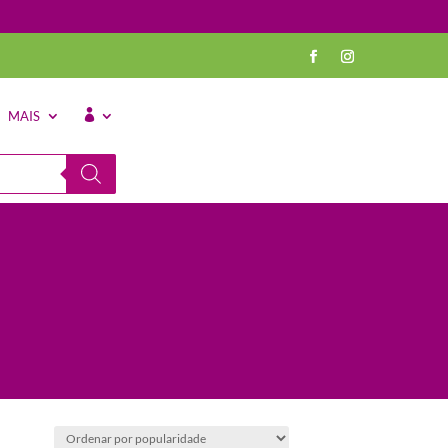
MAIS
⠀