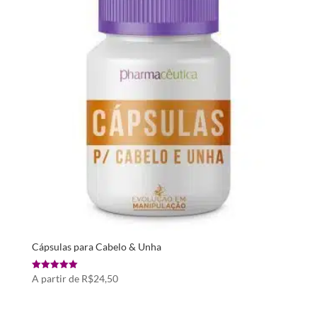
Cápsulas para Cabelo & Unha
Avaliação
A partir de
R$
24,50
5.00
de 5