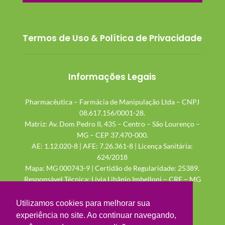
Termos de Uso & Política de Privacidade
Informações Legais
Pharmacêutica – Farmácia de Manipulação Ltda – CNPJ
08.617.156/0001-28.
Matriz: Av. Dom Pedro II, 435 – Centro – São Lourenço –
MG – CEP 37.470-000.
AE: 1.12.020-8 | AFE: 7.26.361-8 | Licença Sanitária:
624/2018
Mapa: MG 000743-9 | Certidão de Regularidade: 25389.
Responsável Técnica: Lívia Libânio Imbelloni – CRF – MG
48.115
Utilizamos cookies para melhorar sua
experiência no site. Ao continuar navegando,