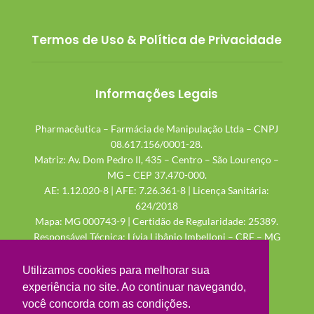
Termos de Uso & Política de Privacidade
Informações Legais
Pharmacêutica – Farmácia de Manipulação Ltda – CNPJ
08.617.156/0001-28.
Matriz: Av. Dom Pedro II, 435 – Centro – São Lourenço –
MG – CEP 37.470-000.
AE: 1.12.020-8 | AFE: 7.26.361-8 | Licença Sanitária:
624/2018
Mapa: MG 000743-9 | Certidão de Regularidade: 25389.
Responsável Técnica: Lívia Libânio Imbelloni – CRF – MG
48.115
Utilizamos cookies para melhorar sua
experiência no site. Ao continuar navegando,
você concorda com as condições.