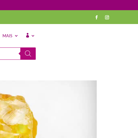
MAIS
⠀