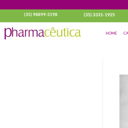
(35) 98899-3198
(35) 3331-1925
HOME
CA