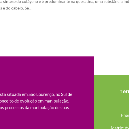
 a síntese do colágeno e é predominante na queratina, uma substância in
 e do cabelo. Se...
Ter
tá situada em São Lourenço, no Sul de
onceito de evolução em manipulação,
os processos da manipulação de suas
Phar
Matriz: A