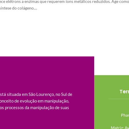
ece elétrons a enzimas que requerem íons metálicos reduzidos. Age como co
íntese do colágeno....
Ter
tá situada em São Lourenço, no Sul de
onceito de evolução em manipulação,
os processos da manipulação de suas
Phar
Matriz: A