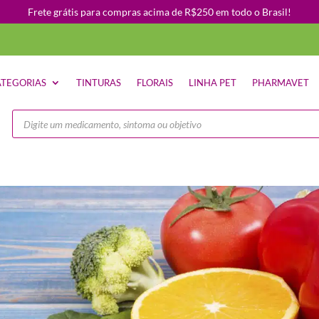
Frete grátis para compras acima de R$250 em todo o Brasil!
TEGORIAS
TINTURAS
FLORAIS
LINHA PET
PHARMAVET
Pesquisar
produtos