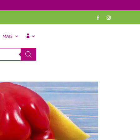
MAIS
⠀