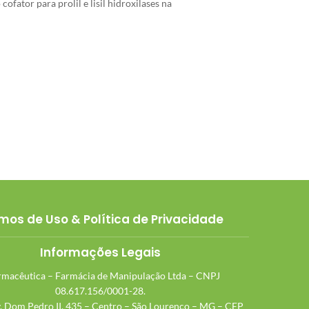
fator para prolil e lisil hidroxilases na
mos de Uso & Política de Privacidade
Informações Legais
macêutica – Farmácia de Manipulação Ltda – CNPJ
08.617.156/0001-28.
v. Dom Pedro II, 435 – Centro – São Lourenço – MG – CEP