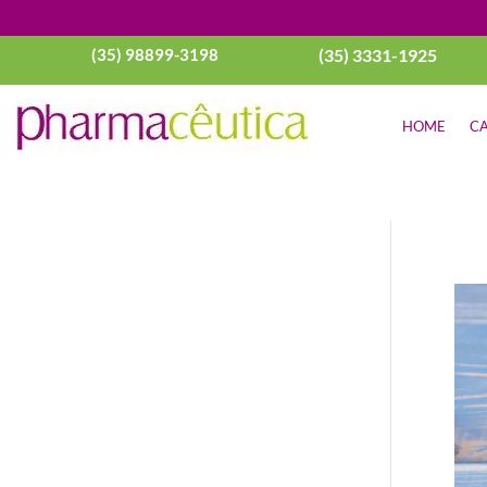
(35) 98899-3198
(35) 3331-1925
HOME
CA