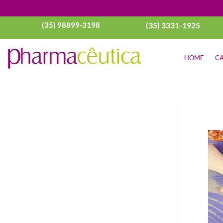
(35) 98899-3198
(35) 3331-1925
HOME
CA