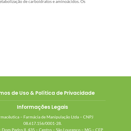
metabolização de carboidratos e aminoácidos. Os
mos de Uso & Política de Privacidade
Informações Legais
macêutica – Farmácia de Manipulação Ltda – CNPJ
08.617.156/0001-28.
v. Dom Pedro II, 435 – Centro – São Lourenço – MG – CEP