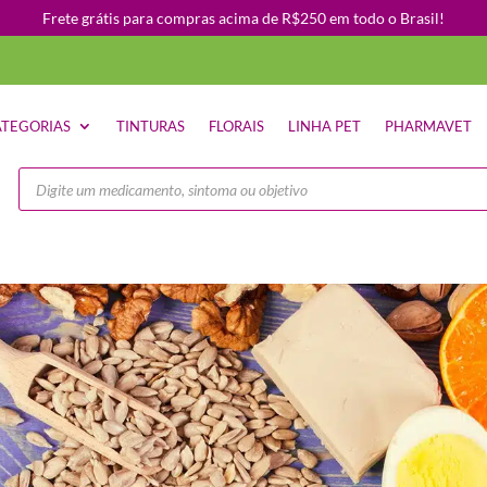
Frete grátis para compras acima de R$250 em todo o Brasil!
TEGORIAS
TINTURAS
FLORAIS
LINHA PET
PHARMAVET
Pesquisar
produtos