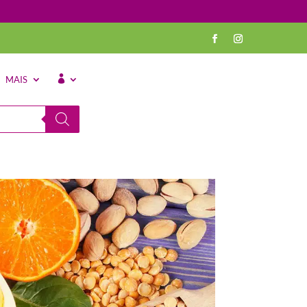
MAIS
⠀