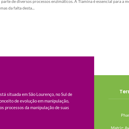
r parte de diversos processos enzimáticos. A Tiamina é essencial para a 
mas da falta desta...
Ter
tá situada em São Lourenço, no Sul de
onceito de evolução em manipulação,
os processos da manipulação de suas
Phar
Matriz: A