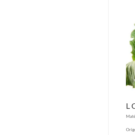
L 
Maté
Orig