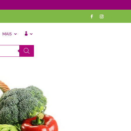
MAIS
⠀