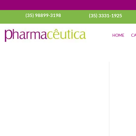
(35) 98899-3198
(35) 3331-1925
HOME
CA