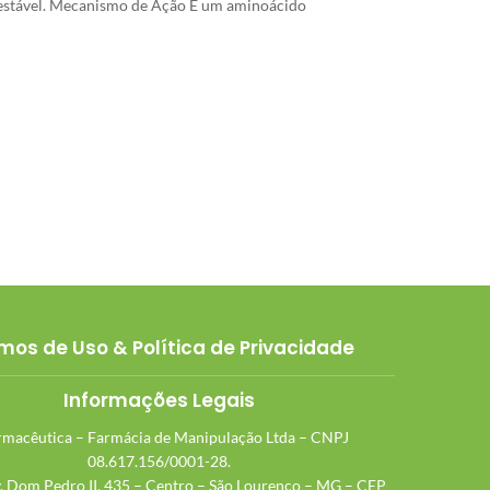
 estável. Mecanismo de Ação É um aminoácido
mos de Uso & Política de Privacidade
Informações Legais
macêutica – Farmácia de Manipulação Ltda – CNPJ
08.617.156/0001-28.
v. Dom Pedro II, 435 – Centro – São Lourenço – MG – CEP