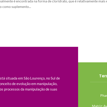
almente é encontrada na forma de cloridrato, que é relativamente mais
o como suplemento...
Ter
tá situada em São Lourenço, no Sul de
onceito de evolução em manipulação,
os processos da manipulação de suas
Phar
Matriz: A