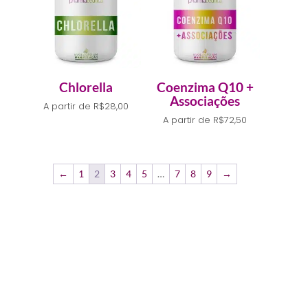
Chlorella
Coenzima Q10 +
Associações
A partir de
R$
28,00
A partir de
R$
72,50
←
1
2
3
4
5
…
7
8
9
→