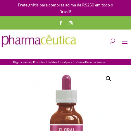
Frete grátis para compras acima de R$250 em todo o
Brasil!
Página Inicial
/
Produtos
/
Saúde
/ Floral para Insônia e Parar de Roncar