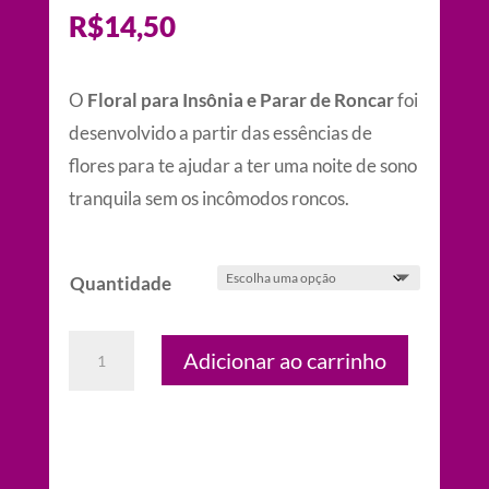
R$
14,50
O
Floral para Insônia e Parar de Roncar
foi
desenvolvido a partir das essências de
flores para te ajudar a ter uma noite de sono
tranquila sem os incômodos roncos.
Quantidade
Floral
Adicionar ao carrinho
para
Insônia
e
Parar