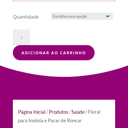
Quantidade
Floral
para
Insônia
e
ADICIONAR AO CARRINHO
Parar
de
Roncar
quantidade
Página Inicial
/
Produtos
/
Saúde
/ Floral
para Insônia e Parar de Roncar