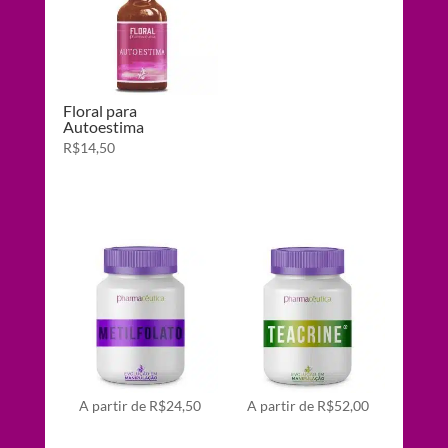
Floral para
Autoestima
R$
14,50
A partir de
R$
24,50
A partir de
R$
52,00