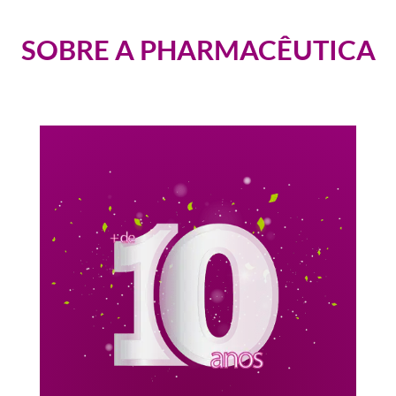
do
do
produto
produt
SOBRE A PHARMACÊUTICA