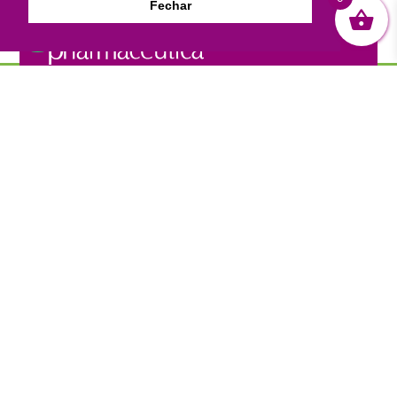
Fechar

A Pharmacêutica – Farmácia de Manipulação está
situada em São Lourenço, no Sul de Minas Gerais. Foi
inaugurada em 2008 com o conceito de evolução em
manipulação, prezando sempre pela segurança e
qualidade nos processos da manipulação de suas
fórmulas.
Termos de Uso & Política de Privacidade
Informações Legais