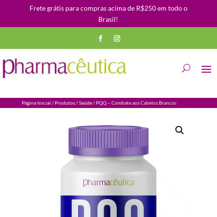
Frete grátis para compras acima de R$250 em todo o
Brasil!
Página Inicial
/
Produtos
/
Saúde
/ PQQ – Combate aos Cabelos Brancos