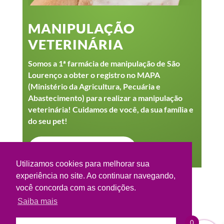
MANIPULAÇÃO
VETERINÁRIA
Somos a 1ª farmácia de manipulação de São
Lourenço a obter o registro no MAPA
(Ministério da Agricultura, Pecuária e
Abastecimento) para realizar a manipulação
veterinária! Cuidamos de você, da sua família e
do seu pet!
VER NO INSTAGRAM
Utilizamos cookies para melhorar sua
experiência no site. Ao continuar navegando,
você concorda com as condições.
Saiba mais
0