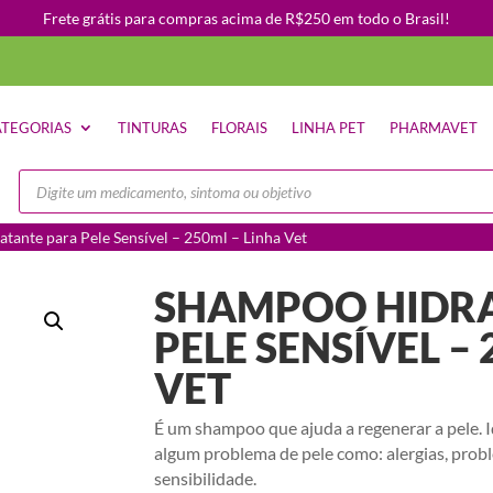
Frete grátis para compras acima de R$250 em todo o Brasil!
TEGORIAS
TINTURAS
FLORAIS
LINHA PET
PHARMAVET
Pesquisar
produtos
tante para Pele Sensível – 250ml – Linha Vet
SHAMPOO HIDRA
PELE SENSÍVEL –
VET
É um shampoo que ajuda a regenerar a pele. I
algum problema de pele como: alergias, pro
sensibilidade.