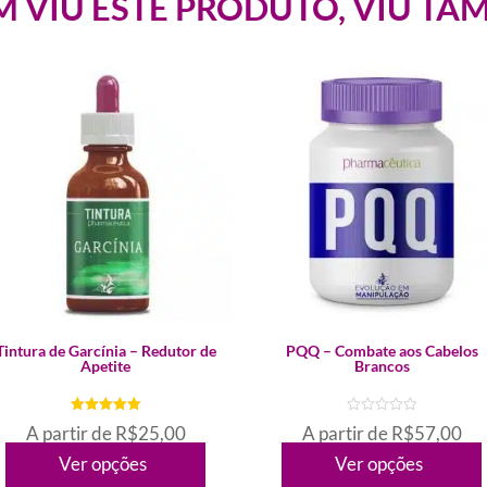
 VIU ESTE PRODUTO, VIU TA
ste
Este
Tintura de Garcínia – Redutor de
PQQ – Combate aos Cabelos
Apetite
Brancos
roduto
produto
em
tem
A partir de
R$
25,00
A partir de
R$
57,00
árias
várias
ariantes.
variantes.
Ver opções
Ver opções
de 5
d
e