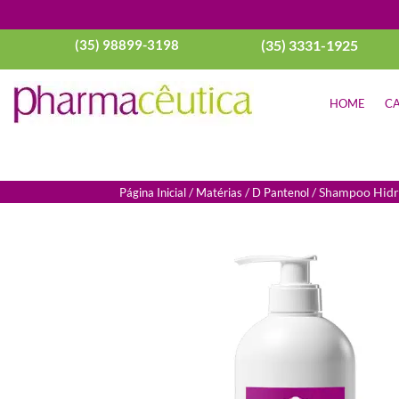
(35) 98899-3198
(35) 3331-1925
HOME
CA
/
/
/ Shampoo Hidra
Página Inicial
Matérias
D Pantenol