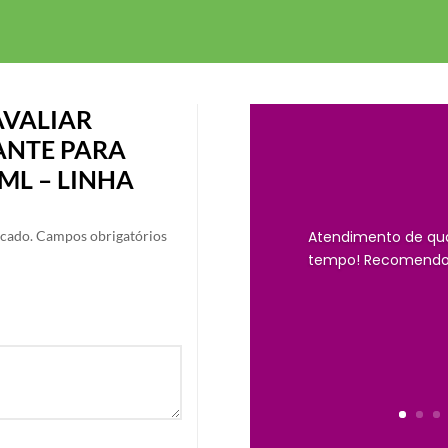
AVALIAR
ANTE PARA
0ML – LINHA
icado.
Campos obrigatórios
Atendimento de qu
tempo! Recomendo