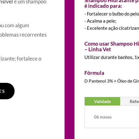
Shampoo Hidratante pa
nsível
é um shampoo
é indicado para:
- Fortalecer o bulbo do pelo
- Acalma a pele;
 ou com algum
- Excelente ação cicatrizan
roblemas recorrentes
Como usar Shampoo Hid
– Linha Vet
Utilizar durante banhos, 1
izante; fortalece o
Fórmula
D Pantenol 3% + Óleo de Gi
ES
Validade
Refe
06 meses