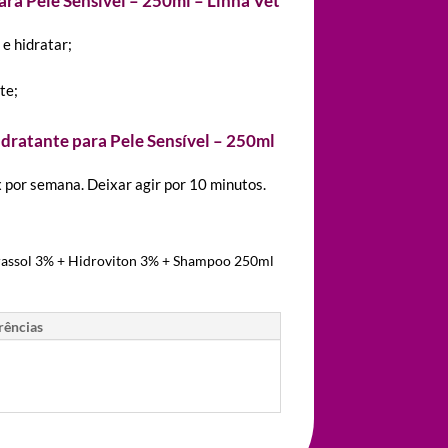
ra Pele Sensível – 250ml – Linha Vet
 e hidratar;
te;
ratante para Pele Sensível – 250ml
x por semana. Deixar agir por 10 minutos.
rassol 3% + Hidroviton 3% + Shampoo 250ml
rências