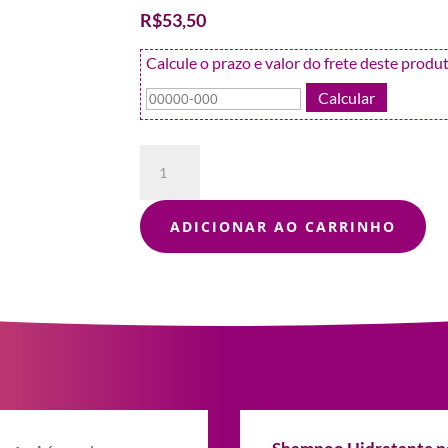
R$
53,50
Calcule o prazo e valor do frete deste produ
Shampoo
Hidratante
para
Pele
ADICIONAR AO CARRINHO
Sensível
-
250ml
-
Linha
Vet
quantidade