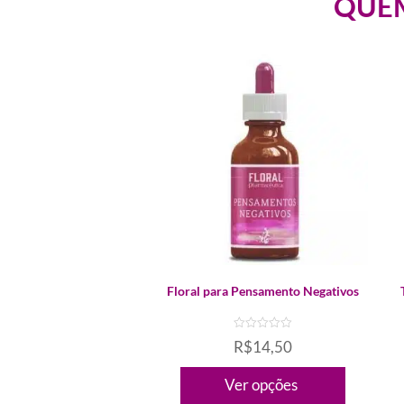
QUEM
Este
E
Floral para Pensamento Negativos
produto
p
tem
t
R$
14,50
várias
v
d
variantes.
v
Ver opções
e
5