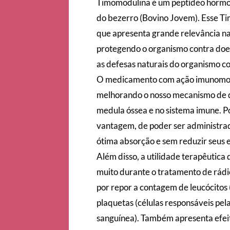
Timomodulina é um peptídeo hormon
do bezerro (Bovino Jovem). Esse Ti
que apresenta grande relevância na
protegendo o organismo contra doe
as defesas naturais do organismo co
O medicamento com ação imunomod
melhorando o nosso mecanismo de d
medula óssea e no sistema imune. P
vantagem, de poder ser administrad
ótima absorção e sem reduzir seus e
Além disso, a utilidade terapêutica
muito durante o tratamento de rádi
por repor a contagem de leucócitos 
plaquetas (células responsáveis pel
sanguínea). Também apresenta efei