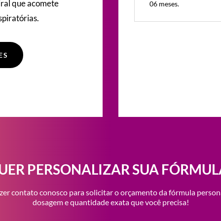
viral que acomete
06 meses.
spiratórias.
ES
UER PERSONALIZAR SUA FÓRMUL
zer contato conosco para solicitar o orçamento da fórmula person
dosagem e quantidade exata que você precisa!