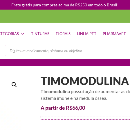
Frete grátis para compras acima de R$250 em todo o Brasil!
TEGORIAS
TINTURAS
FLORAIS
LINHA PET
PHARMAVET
Pesquisar
produtos
TIMOMODULINA
Timomodulina
possui ação de aumentar as de
sistema imune e na medula óssea.
A partir de
R$
66,00