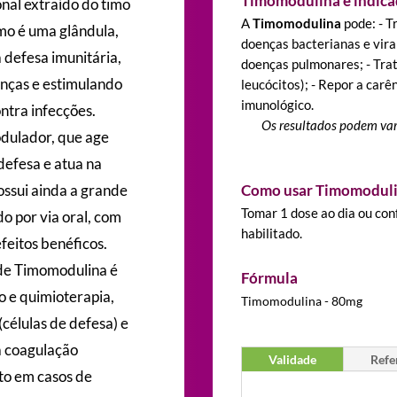
Timomodulina é indica
al extraído do timo
A
Timomodulina
pode: - T
mo é uma glândula,
doenças bacterianas e virai
 defesa imunitária,
doenças pulmonares; - Trat
nças e estimulando
leucócitos); - Repor a carê
imunológico.
ntra infecções.
Os resultados podem var
ulador, que age
efesa e atua na
ossui ainda a grande
Como usar Timomodul
Tomar 1 dose ao dia ou con
o por via oral, com
habilitado.
feitos benéficos.
 de Timomodulina é
Fórmula
o e quimioterapia,
Timomodulina - 80mg
(células de defesa) e
a coagulação
Validade
Refe
to em casos de