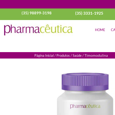
(35) 98899-3198
(35) 3331-1925
HOME
CA
/
/
/ Timomodulina
Página Inicial
Produtos
Saúde