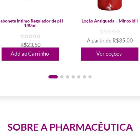
Este
abonete Íntimo Regulador de pH
Loção Antiqueda – Minoxidil
140ml
produto
tem
A partir de
R$
35,00
R$
23,50
várias
d
variantes.
Add ao Carrinho
Ver opções
e
d
5
e
As
5
opções
podem
ser
escolhidas
na
página
do
SOBRE A PHARMACÊUTICA
produto