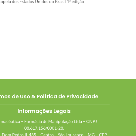
opeia dos Estados Unidos do Brasil 1ª edição
mos de Uso & Política de Privacidade
Informações Legais
macêutica – Farmácia de Manipulação Ltda – CNPJ
08.617.156/0001-28.
v. Dom Pedro II, 435 – Centro – São Lourenço – MG – CEP