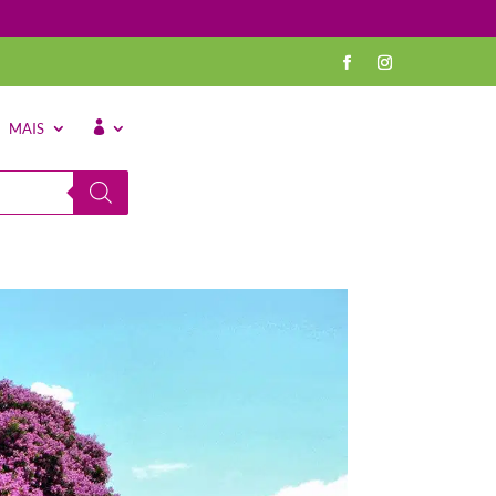
MAIS
⠀