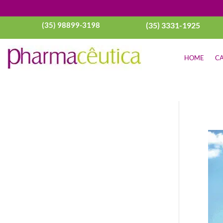
(35) 98899-3198
(35) 3331-1925
HOME
CA