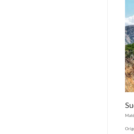
Su
Maté
Orig