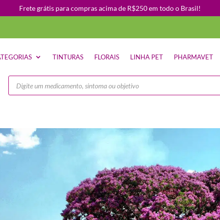
Frete grátis para compras acima de R$250 em todo o Brasil!
TEGORIAS
TINTURAS
FLORAIS
LINHA PET
PHARMAVET
Pesquisar
produtos