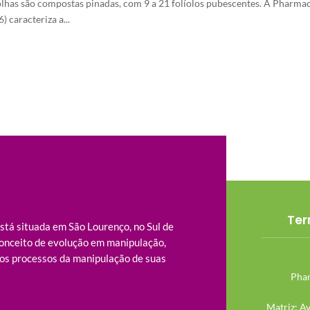
olhas são compostas pinadas, com 9 a 21 folíolos pubescentes. A Pharmac
) caracteriza a...
Ter
tá situada em São Lourenço, no Sul de
onceito de evolução em manipulação,
os processos da manipulação de suas
Phar
Matriz: A