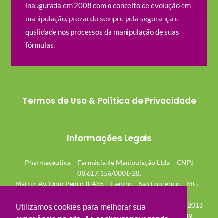
inaugurada em 2008 com o conceito de evolução em
manipulação, prezando sempre pela segurança e
qualidade nos processos da manipulação de suas
fórmulas.
Termos de Uso & Política de Privacidade
Informações Legais
Pharmacêutica – Farmácia de Manipulação Ltda – CNPJ
08.617.156/0001-28.
Matriz: Av. Dom Pedro II, 435 – Centro – São Lourenço – MG –
CEP 37.470-000.
AE: 1.12.020-8 | AFE: 7.26.361-8 | Licença Sanitária: 624/2018
Utilizamos cookies para melhorar sua
Mapa: MG 000743-9 | Certidão de Regularidade: 25389.