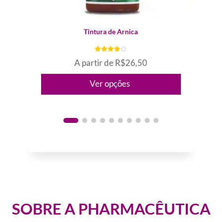
Este
Este
Tintura de Arnica
produto
produt
tem
tem
A partir de
R$
26,50
várias
várias
de 5
variantes.
variante
Ver opções
As
As
opções
opções
podem
podem
ser
ser
escolhidas
escolhi
na
na
página
página
do
do
produto
produt
SOBRE A PHARMACÊUTICA