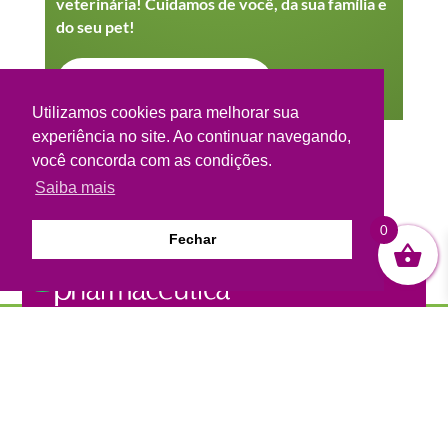
veterinária! Cuidamos de você, da sua família e
do seu pet!
VER NO INSTAGRAM
Utilizamos cookies para melhorar sua
experiência no site. Ao continuar navegando,
você concorda com as condições.
Saiba mais
0
Fechar

A Pharmacêutica – Farmácia de Manipulação está
situada em São Lourenço, no Sul de Minas Gerais. Foi
inaugurada em 2008 com o conceito de evolução em
manipulação, prezando sempre pela segurança e
qualidade nos processos da manipulação de suas