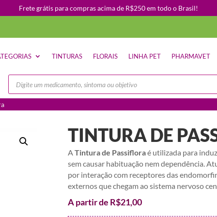
Frete grátis para compras acima de R$250 em todo o Brasil!
TEGORIAS
TINTURAS
FLORAIS
LINHA PET
PHARMAVET
Pesquisar
produtos
ra
TINTURA DE PAS
A
Tintura de Passiflora
é utilizada para indu
sem causar habituação nem dependência. Atu
por interação com receptores das endomorfin
externos que chegam ao sistema nervoso cent
A partir de
R$
21,00