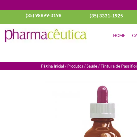
(35) 98899-3198
(35) 3331-1925
HOME
CA
/
/
/ Tintura de Passiflo
Página Inicial
Produtos
Saúde