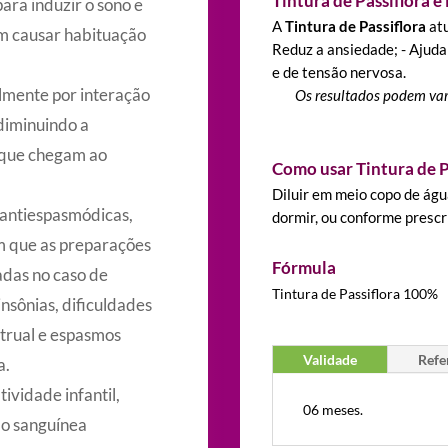
Tintura de Passiflora é
para induzir o sono e
A
Tintura de Passiflora
atu
em causar habituação
Reduz a ansiedade; - Ajuda 
e de tensão nervosa.
elmente por interação
Os resultados podem var
diminuindo a
s que chegam ao
Como usar Tintura de P
Diluir em meio copo de águ
, antiespasmódicas,
dormir, ou conforme prescri
m que as preparações
Fórmula
das no caso de
Tintura de Passiflora 100%
nsônias, dificuldades
trual e espasmos
Validade
Refe
a.
ividade infantil,
06 meses.
ão sanguínea