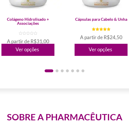
ste
Este
Colágeno Hidrolisado +
Cápsulas para Cabelo & Unha
Associações
roduto
produto
em
tem
A partir de
R$
24,50
A partir de
R$
31,00
árias
várias
de 5
ariantes.
variantes.
Ver opções
Ver opções
d
e
s
As
5
pções
opções
odem
podem
er
ser
scolhidas
escolhidas
a
na
ágina
página
o
do
SOBRE A PHARMACÊUTICA
roduto
produto