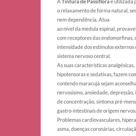
A
Tintura de Passiflora
é utilizada 
o relaxamento de forma natural, s
nem dependência. Atua
ao nível da medula espinal, provav
com receptores das endomorfinas, 
intensidade dos estímulos externo
sistema nervoso central.
As suas características analgésicas
hipotensoras e sedativas, fazem co
contendo maracujá sejam aconselha
nervosismo, ansiedade, depressão, i
de concentração, sintoma pré-mens
gastro-intestinais de origem nervos
Problemas cardiovasculares, hiperat
asma, doenças coronárias, circulaç