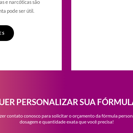
as e narcóticas são
ta pode ser útil.
ES
UER PERSONALIZAR SUA FÓRMUL
zer contato conosco para solicitar o orçamento da fórmula person
dosagem e quantidade exata que você precisa!