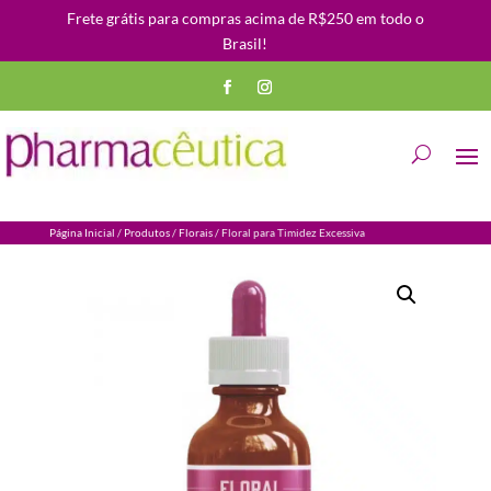
Frete grátis para compras acima de R$250 em todo o
Brasil!
Página Inicial
/
Produtos
/
Florais
/ Floral para Timidez Excessiva