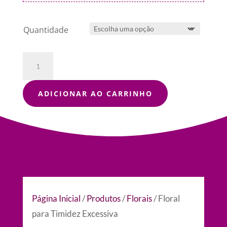
Quantidade
Floral
para
Timidez
Excessiva
ADICIONAR AO CARRINHO
quantidade
Página Inicial
/
Produtos
/
Florais
/ Floral
para Timidez Excessiva